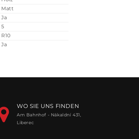
Matt
Ja
5
R10
Ja
WO SIE UNS FINDEN
Am Bahnhof - Nákaldní 431,
Liberec