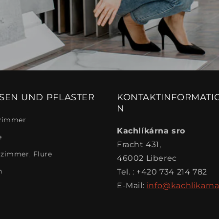
ESEN UND PFLASTER
KONTAKTINFORMATI
N
zimmer
Kachlíkárna sro
e
Fracht 431,
zimmer, Flure
46002 Liberec
n
Tel. : +420 734 214 782
E-Mail:
info@kachlikarna