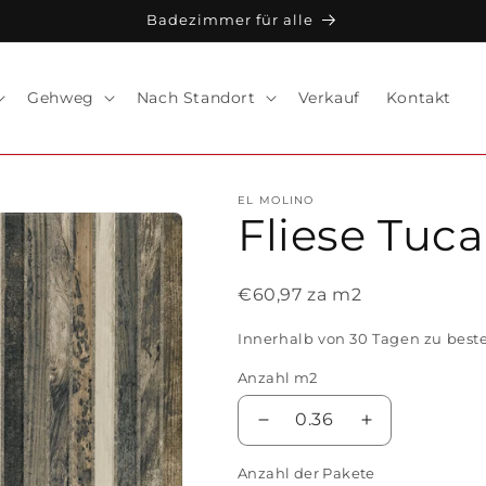
Badezimmer für alle
Gehweg
Nach Standort
Verkauf
Kontakt
EL MOLINO
Fliese Tuc
€60,97 za m2
Innerhalb von 30 Tagen zu best
Anzahl m2
0.36
Verringere
Erhöhe
die
die
Anzahl der Pakete
Menge
Menge