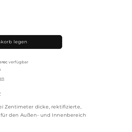
nkorb legen
erec
verfügbar
n
en
2
i Zentimeter dicke, rektifizierte,
ie für den Außen- und Innenbereich