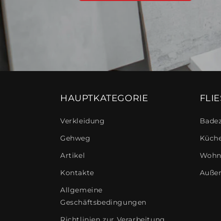
HAUPTKATEGORIE
FLI
Verkleidung
Bade
Gehweg
Küch
Artikel
Wohn
Kontakte
Auße
Allgemeine
Geschäftsbedingungen
Richtlinien zur Verarbeitung