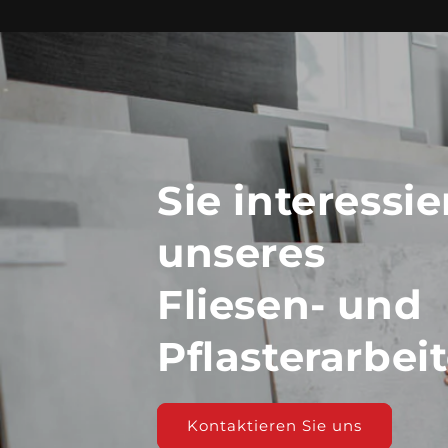
Sie interessie
unseres
Fliesen- und
Pflasterarbei
Kontaktieren Sie uns