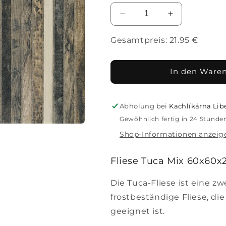
für
für
Fliese
Fliese
Verringere
Erhöhe
Tuca
Tuca
die
die
Mix
Mix
Menge
Menge
Gesamtpreis:
21.95
€
60x60x2
60x60x2
für
für
Fliese
Fliese
Tuca
Tuca
In den Ware
Mix
Mix
60x60x2
60x60x2
Abholung bei
Kachlíkárna Lib
Gewöhnlich fertig in 24 Stunde
Shop-Informationen anzeig
Fliese Tuca Mix 60x60x
Die Tuca-Fliese ist eine zwe
frostbeständige Fliese, d
geeignet ist.